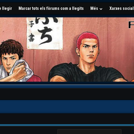
 llegir
Marcar tots els fòrums com a llegits
Més
Xarxes socia