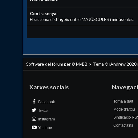
Contrasenya:
El sistema distingeix entre MAJÚSCULES i minúscules.
Software del fòrum per © MyBB
Tema © iAndrew 2020
Xarxes socials
Navegac
Torna a dalt
Facebook
Mode d'arxiu
Twitter
Sindicació RS
Instagram
Contacta'ns
Youtube