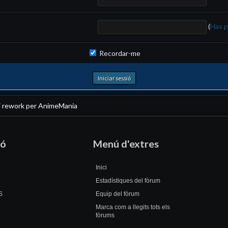
(
Has p
Recordar-me
i
rework per AnimeMania
ió
Menú d'extres
Inici
Estadístiques del fòrum
S
Equip del fòrum
Marca com a llegits tots els
fòrums