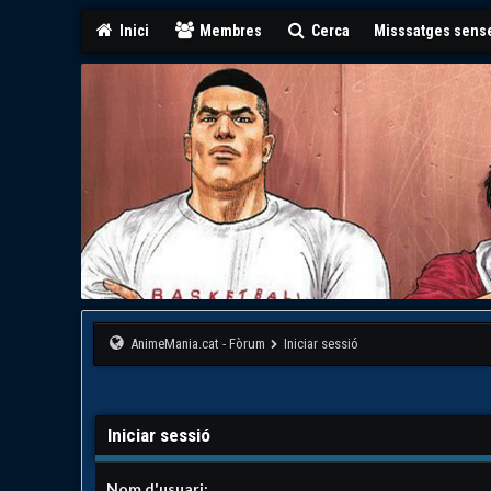
Inici
Membres
Cerca
Misssatges sense
AnimeMania.cat - Fòrum
Iniciar sessió
Iniciar sessió
Nom d'usuari: