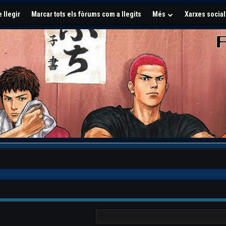
 llegir
Marcar tots els fòrums com a llegits
Més
Xarxes socia