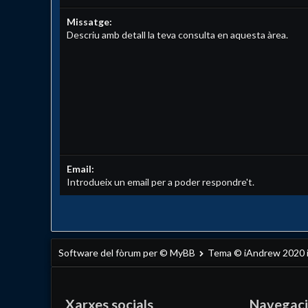
Missatge:
Descriu amb detall la teva consulta en aquesta àrea.
Email:
Introdueix un email per a poder respondre't.
Software del fòrum per © MyBB
Tema © iAndrew 2020
Xarxes socials
Navegac