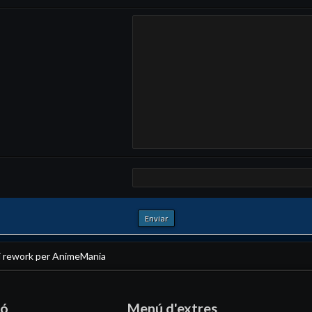
i
rework per AnimeMania
ió
Menú d'extres